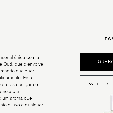
ES
sorial única com a
QUERO
 e Oud, que o envolve
formando qualquer
finamento. Esta
o da rosa búlgara e
FAVORITOS
amota e a
do um aroma que
nto e luxo a qualquer