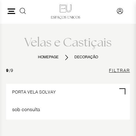
PESQUISAR
DECORAÇÃO
VER TUDO
Velas e Castiçais
ESPELHOS
HOMEPAGE
DECORAÇÃO
QUADROS
9
/9
FILTRAR
JARRAS E VASOS
MOLDURAS
PORTA VELA SOLVAY
PEÇAS DECORATIVAS
sob consulta
TABULEIROS E CAIXAS
VELAS E CASTIÇAIS