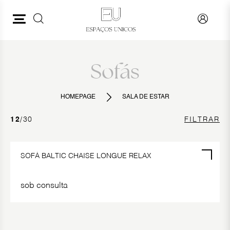
PESQUISAR
SALA DE ESTAR
VER TUDO
Sofás
SOFÁS
HOMEPAGE
SALA DE ESTAR
CADEIRÕES
12
/30
FILTRAR
MÓVEIS DE TV
MESAS DE CENTRO
SOFÁ BALTIC CHAISE LONGUE RELAX
MESAS DE APOIO
sob consulta
PUFES
ESTANTES