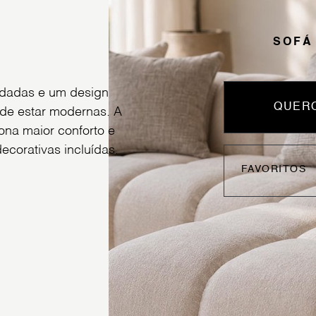
SOFÁ
ndadas e um design
QUERO
 de estar modernas. A
ona maior conforto e
ecorativas incluídas.
FAVORITOS