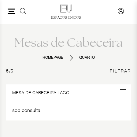
PESQUISAR
QUARTO
VER TUDO
Mesas de Cabeceira
CAMAS
HOMEPAGE
QUARTO
MESAS DE CABECEIRA
5
/5
FILTRAR
CAMISEIROS ALTOS
BANQUETAS
MESA DE CABECEIRA LAGGI
sob consulta