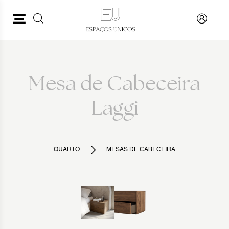
PESQUISAR
VOLTAR
Mesa de Cabeceira
Laggi
QUARTO
MESAS DE CABECEIRA