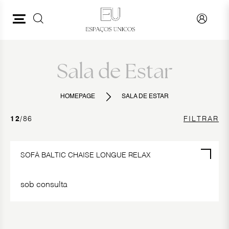
PESQUISAR
SALA DE ESTAR
VER TUDO
Sala de Estar
SOFÁS
HOMEPAGE
SALA DE ESTAR
CADEIRÕES
12
/86
FILTRAR
MÓVEIS DE TV
MESAS DE CENTRO
SOFÁ BALTIC CHAISE LONGUE RELAX
MESAS DE APOIO
sob consulta
PUFES
ESTANTES