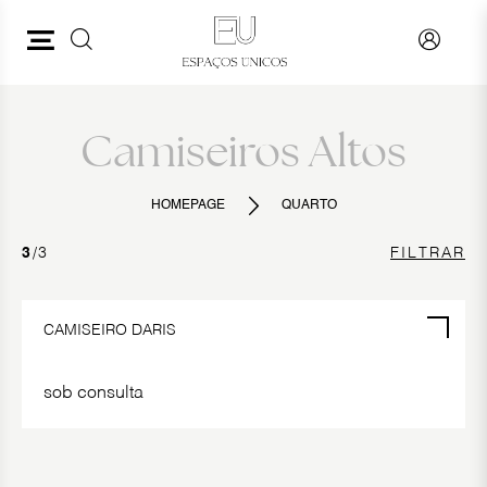
PESQUISAR
QUARTO
VER TUDO
Camiseiros Altos
CAMAS
HOMEPAGE
QUARTO
MESAS DE CABECEIRA
3
/3
FILTRAR
CAMISEIROS ALTOS
BANQUETAS
CAMISEIRO DARIS
sob consulta