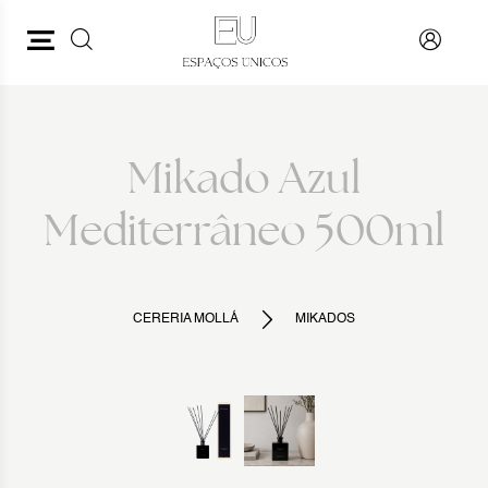
PESQUISAR
VOLTAR
Mikado Azul
Mediterrâneo 500ml
CERERIA MOLLÁ
MIKADOS