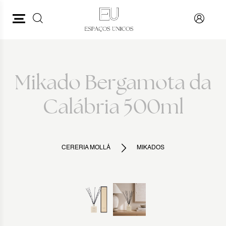
PESQUISAR
VOLTAR
Mikado Bergamota da
Calábria 500ml
CERERIA MOLLÁ
MIKADOS