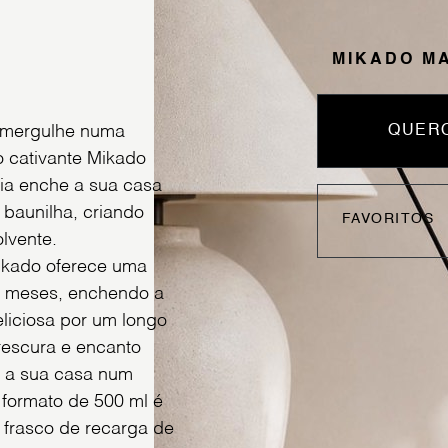
MIKADO MA
e mergulhe numa
QUERO
o cativante Mikado
cia enche a sua casa
 baunilha, criando
FAVORITOS
lvente.
ikado oferece uma
2 meses, enchendo a
liciosa por um longo
frescura e encanto
e a sua casa num
 formato de 500 ml é
 frasco de recarga de