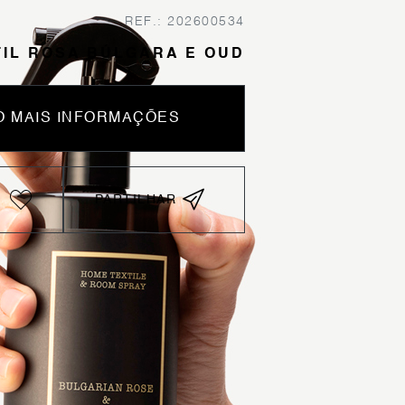
REF.: 202600534
TIL ROSA BÚLGARA E OUD
 MAIS INFORMAÇÕES
PARTILHAR