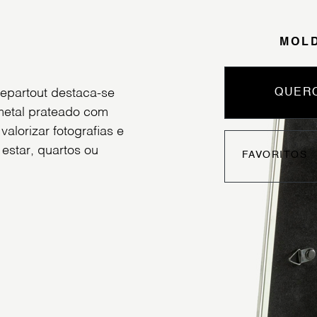
MOL
epartout destaca-se
QUERO
metal prateado com
alorizar fotografias e
estar, quartos ou
FAVORITOS