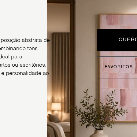
posição abstrata de
QUERO
combinando tons
deal para
tos ou escritórios,
FAVORITOS
 e personalidade ao