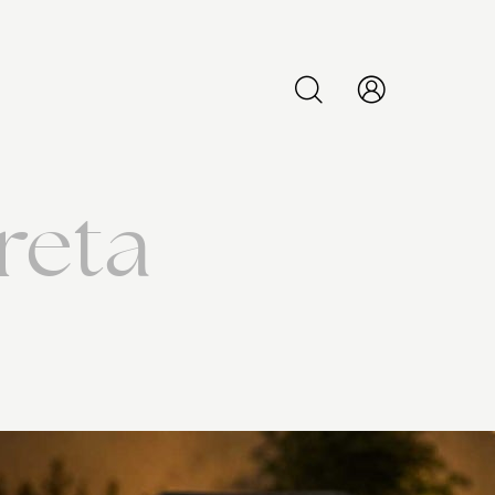
PESQUISAR
reta