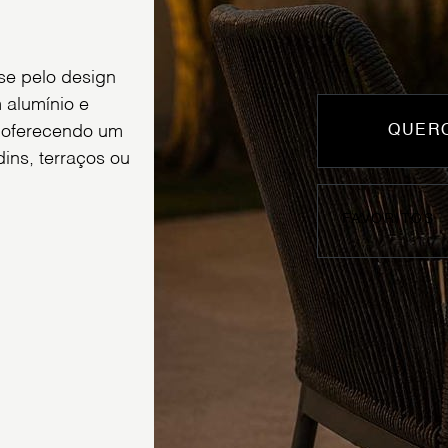
-se pelo design
 alumínio e
, oferecendo um
QUERO
dins, terraços ou
FAVORITOS