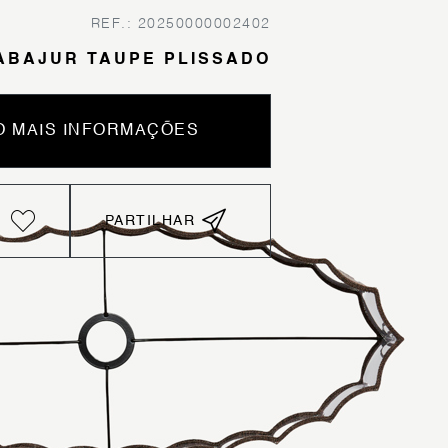
REF.: 20250000002402
ABAJUR TAUPE PLISSADO
 MAIS INFORMAÇÕES
PARTILHAR