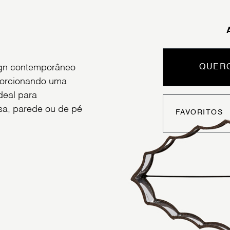
ign contemporâneo
QUERO
oporcionando uma
deal para
a, parede ou de pé
FAVORITOS