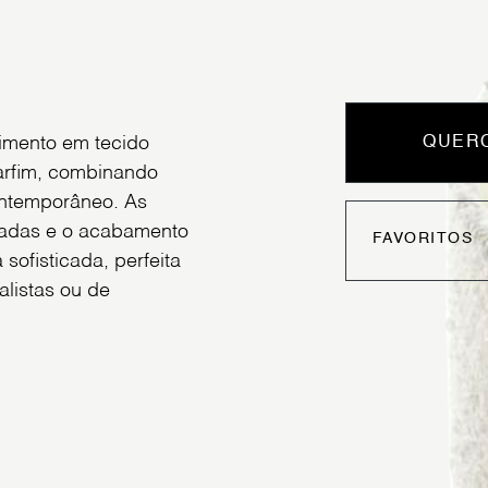
imento em tecido
QUERO
arfim, combinando
contemporâneo. As
radas e o acabamento
FAVORITOS
sofisticada, perfeita
listas ou de