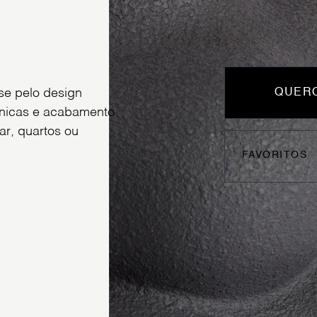
se pelo design
QUERO
nicas e acabamento
ar, quartos ou
FAVORITOS