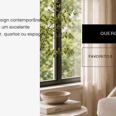
design contemporâneo
o um excelente
ar, quartos ou espaços
QUERO
FAVORITOS