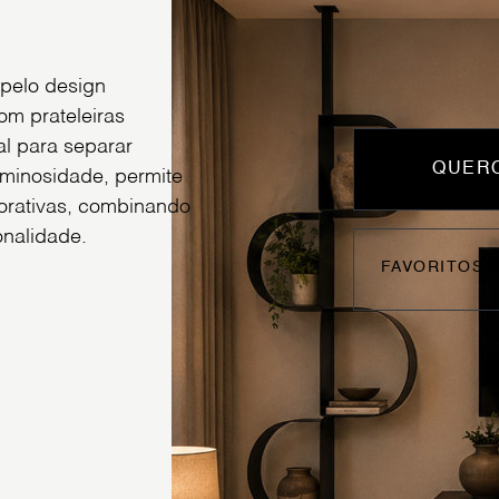
 pelo design
m prateleiras
al para separar
QUERO
minosidade, permite
corativas, combinando
onalidade.
FAVORITOS