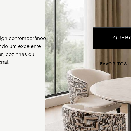
esign contemporâneo
QUERO
endo um excelente
ar, cozinhas ou
nal.
FAVORITOS