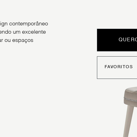
esign contemporâneo
cendo um excelente
tar ou espaços
QUERO
FAVORITOS